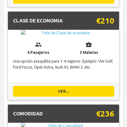
€210
CLASE DE ECONOMIA
group
business_center
4 Pasajeros
3 Maletas
Una opción asequible para 1-4 viajeros. Ejemplo: VW Golf,
Ford Focus, Opel Astra, Audi A3, BMW 3, etc.
VER...
€236
COMODIDAD