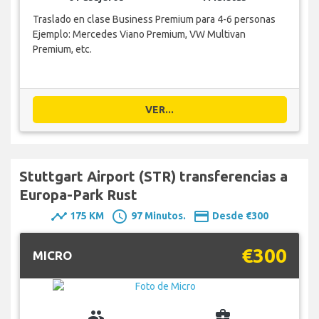
Traslado en clase Business Premium para 4-6 personas
Ejemplo: Mercedes Viano Premium, VW Multivan
Premium, etc.
VER...
Stuttgart Airport (STR) transferencias a
Europa-Park Rust
timeline
schedule
payment
175 KM
97 Minutos.
Desde €300
€300
MICRO
group
business_center