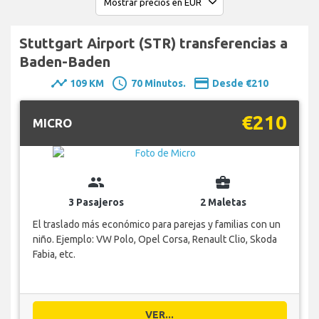
Stuttgart Airport (STR) transferencias a
Baden-Baden
timeline
schedule
payment
109 KM
70 Minutos.
Desde €210
€210
MICRO
group
business_center
3 Pasajeros
2 Maletas
El traslado más económico para parejas y familias con un
niño. Ejemplo: VW Polo, Opel Corsa, Renault Clio, Skoda
Fabia, etc.
VER...