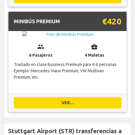
€420
MINIBÚS PREMIUM
group
business_center
6 Pasajeros
4 Maletas
Traslado en clase Business Premium para 4-6 personas
Ejemplo: Mercedes Viano Premium, VW Multivan
Premium, etc.
VER...
Stuttgart Airport (STR) transferencias a