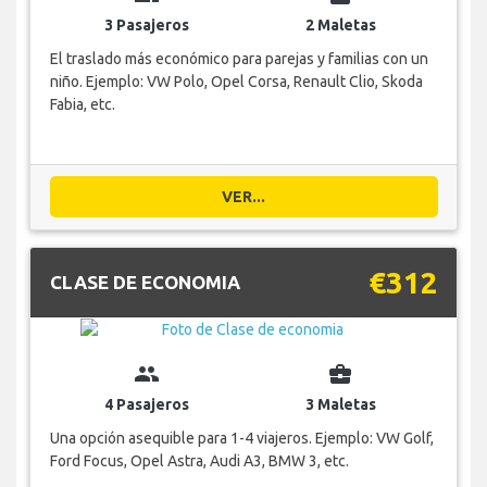
3 Pasajeros
2 Maletas
El traslado más económico para parejas y familias con un
niño. Ejemplo: VW Polo, Opel Corsa, Renault Clio, Skoda
Fabia, etc.
VER...
€312
CLASE DE ECONOMIA
group
business_center
4 Pasajeros
3 Maletas
Una opción asequible para 1-4 viajeros. Ejemplo: VW Golf,
Ford Focus, Opel Astra, Audi A3, BMW 3, etc.