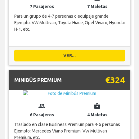
7 Pasajeros
7 Maletas
Para un grupo de 4-7 personas o equipaje grande
Ejemplo: VW Multivan, Toyota Hiace, Opel Vivaro, Hyundai
H-1, etc.
VER...
€324
MINIBÚS PREMIUM
group
business_center
6 Pasajeros
4 Maletas
Traslado en clase Business Premium para 4-6 personas
Ejemplo: Mercedes Viano Premium, VW Multivan
Premium, etc.