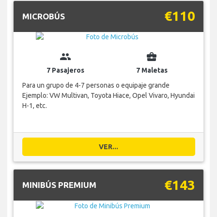
€110
MICROBÚS
group
business_center
7 Pasajeros
7 Maletas
Para un grupo de 4-7 personas o equipaje grande
Ejemplo: VW Multivan, Toyota Hiace, Opel Vivaro, Hyundai
H-1, etc.
VER...
€143
MINIBÚS PREMIUM