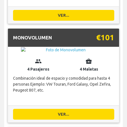
VER...
€101
MONOVOLUMEN
group
business_center
4 Pasajeros
4 Maletas
Combinación ideal de espacio y comodidad para hasta 4
personas Ejemplo: VW Touran, Ford Galaxy, Opel Zefira,
Peugeot 807, etc.
VER...