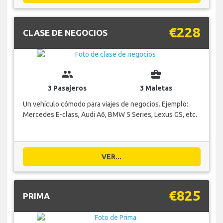
€228
CLASE DE NEGOCIOS
group
business_center
3 Pasajeros
3 Maletas
Un vehículo cómodo para viajes de negocios. Ejemplo:
Mercedes E-class, Audi A6, BMW 5 Series, Lexus GS, etc.
VER...
€825
PRIMA