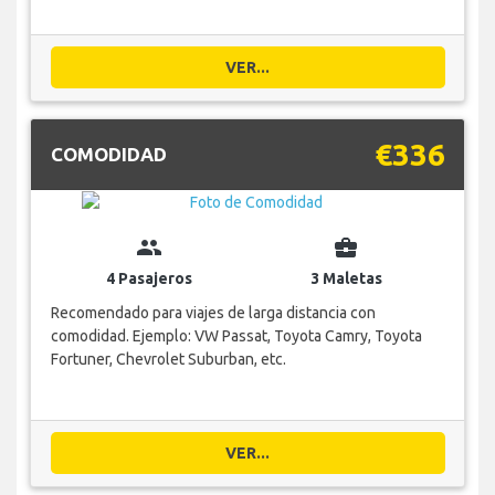
VER...
€336
COMODIDAD
group
business_center
4 Pasajeros
3 Maletas
Recomendado para viajes de larga distancia con
comodidad. Ejemplo: VW Passat, Toyota Camry, Toyota
Fortuner, Chevrolet Suburban, etc.
VER...