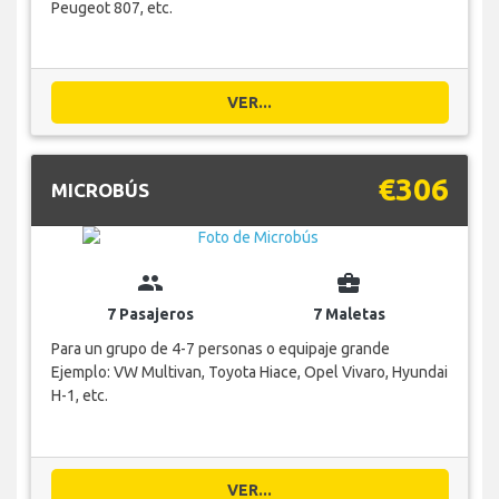
Peugeot 807, etc.
VER...
€306
MICROBÚS
group
business_center
7 Pasajeros
7 Maletas
Para un grupo de 4-7 personas o equipaje grande
Ejemplo: VW Multivan, Toyota Hiace, Opel Vivaro, Hyundai
H-1, etc.
VER...