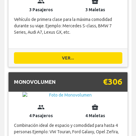
group
business_center
3 Pasajeros
3 Maletas
Vehículo de primera clase para la máxima comodidad
durante su viaje. Ejemplo: Mercedes S-class, BMW 7
Series, Audi A7, Lexus GX, etc.
VER...
€306
MONOVOLUMEN
group
business_center
4 Pasajeros
4 Maletas
Combinación ideal de espacio y comodidad para hasta 4
personas Ejemplo: VW Touran, Ford Galaxy, Opel Zefira,