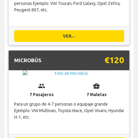
personas Ejemplo: VW Touran, Ford Galaxy, Opel Zefira,
Peugeot 807, etc.
VER...
€120
MICROBÚS
group
business_center
7 Pasajeros
7 Maletas
Para un grupo de 4-7 personas o equipaje grande
Ejemplo: VW Multivan, Toyota Hiace, Opel Vivaro, Hyundai
H-1, etc.