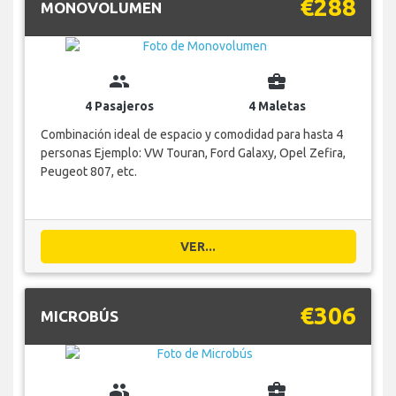
€288
MONOVOLUMEN
group
business_center
4 Pasajeros
4 Maletas
Combinación ideal de espacio y comodidad para hasta 4
personas Ejemplo: VW Touran, Ford Galaxy, Opel Zefira,
Peugeot 807, etc.
VER...
€306
MICROBÚS
group
business_center