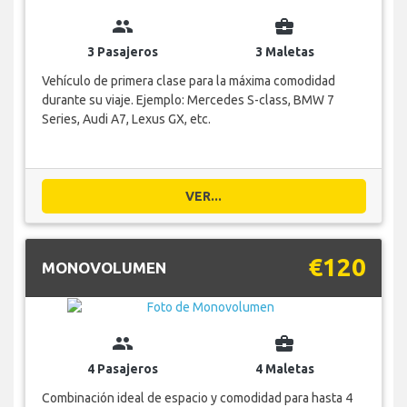
group
business_center
3 Pasajeros
3 Maletas
Vehículo de primera clase para la máxima comodidad
durante su viaje. Ejemplo: Mercedes S-class, BMW 7
Series, Audi A7, Lexus GX, etc.
VER...
€120
MONOVOLUMEN
group
business_center
4 Pasajeros
4 Maletas
Combinación ideal de espacio y comodidad para hasta 4