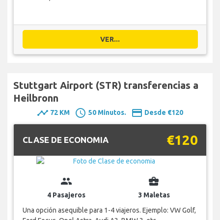
VER...
Stuttgart Airport (STR) transferencias a
Heilbronn
timeline
schedule
payment
72 KM
50 Minutos.
Desde €120
€120
CLASE DE ECONOMIA
group
business_center
4 Pasajeros
3 Maletas
Una opción asequible para 1-4 viajeros. Ejemplo: VW Golf,