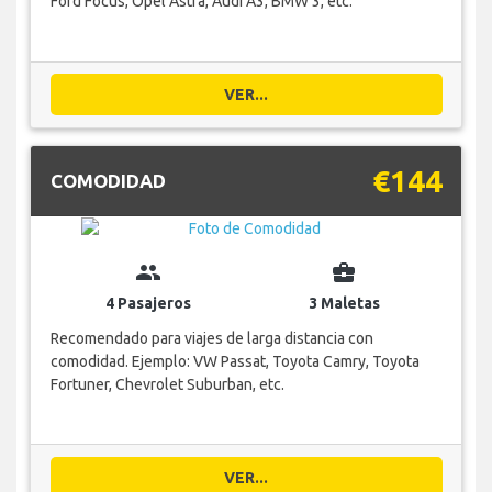
Ford Focus, Opel Astra, Audi A3, BMW 3, etc.
VER...
€144
COMODIDAD
group
business_center
4 Pasajeros
3 Maletas
Recomendado para viajes de larga distancia con
comodidad. Ejemplo: VW Passat, Toyota Camry, Toyota
Fortuner, Chevrolet Suburban, etc.
VER...