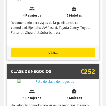
group
business_center
4 Pasajeros
3 Maletas
Recomendado para viajes de larga distancia con
comodidad. Ejemplo: VW Passat, Toyota Camry, Toyota
Fortuner, Chevrolet Suburban, etc.
VER...
€252
CLASE DE NEGOCIOS
group
business_center
3 Pasajeros
3 Maletas
Un vehículo cómodo para viajes de negocios. Ejemplo: