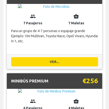
group
business_center
7 Pasajeros
7 Maletas
Para un grupo de 4-7 personas o equipaje grande
Ejemplo: VW Multivan, Toyota Hiace, Opel Vivaro, Hyundai
H-1, etc.
VER...
€256
MINIBÚS PREMIUM
group
business_center
6 Pasajeros
4 Maletas