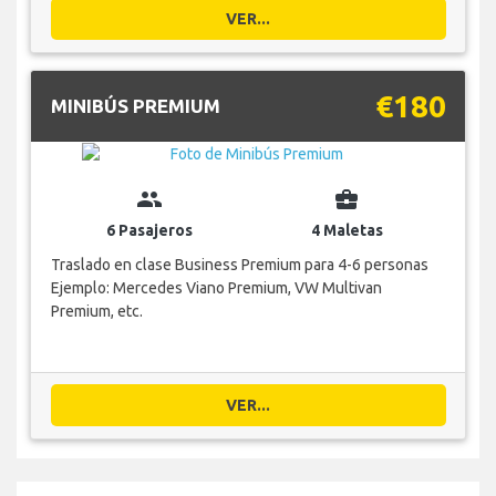
VER...
€180
MINIBÚS PREMIUM
group
business_center
6 Pasajeros
4 Maletas
Traslado en clase Business Premium para 4-6 personas
Ejemplo: Mercedes Viano Premium, VW Multivan
Premium, etc.
VER...