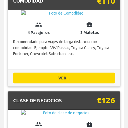
€110
COMODIDAD
group
business_center
4 Pasajeros
3 Maletas
Recomendado para viajes de larga distancia con
comodidad. Ejemplo: VW Passat, Toyota Camry, Toyota
Fortuner, Chevrolet Suburban, etc.
VER...
€126
CLASE DE NEGOCIOS
group
business_center