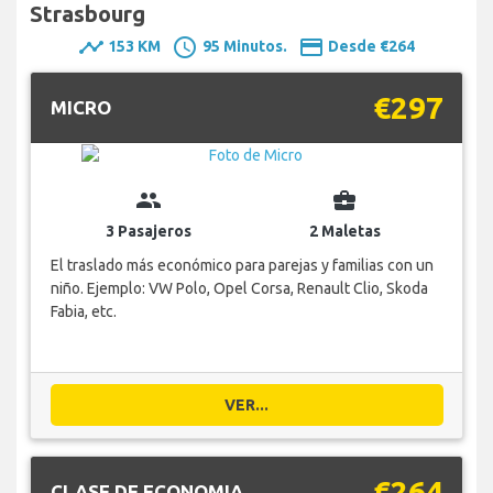
Strasbourg
timeline
schedule
payment
153 KM
95 Minutos.
Desde €264
€297
MICRO
group
business_center
3 Pasajeros
2 Maletas
El traslado más económico para parejas y familias con un
niño. Ejemplo: VW Polo, Opel Corsa, Renault Clio, Skoda
Fabia, etc.
VER...
€264
CLASE DE ECONOMIA