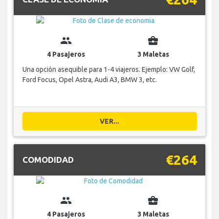
group
business_center
4 Pasajeros
3 Maletas
Una opción asequible para 1-4 viajeros. Ejemplo: VW Golf,
Ford Focus, Opel Astra, Audi A3, BMW 3, etc.
VER...
€264
COMODIDAD
group
business_center
4 Pasajeros
3 Maletas