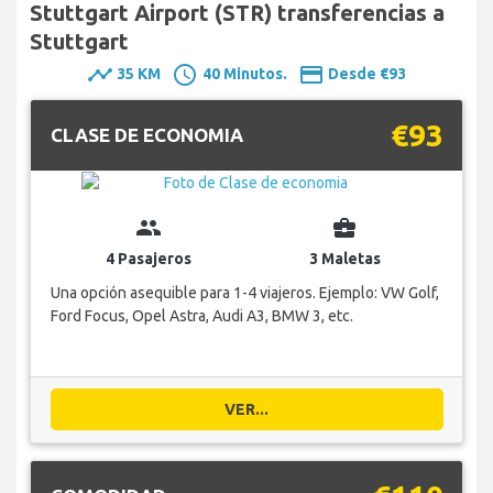
Stuttgart Airport (STR) transferencias a
Stuttgart
timeline
schedule
payment
35 KM
40 Minutos.
Desde €93
€93
CLASE DE ECONOMIA
group
business_center
4 Pasajeros
3 Maletas
Una opción asequible para 1-4 viajeros. Ejemplo: VW Golf,
Ford Focus, Opel Astra, Audi A3, BMW 3, etc.
VER...