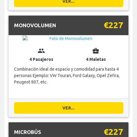
VER...
€227
MONOVOLUMEN
group
business_center
4 Pasajeros
4 Maletas
Combinación ideal de espacio y comodidad para hasta 4
personas Ejemplo: VW Touran, Ford Galaxy, Opel Zefira,
Peugeot 807, etc.
VER...
€227
MICROBÚS