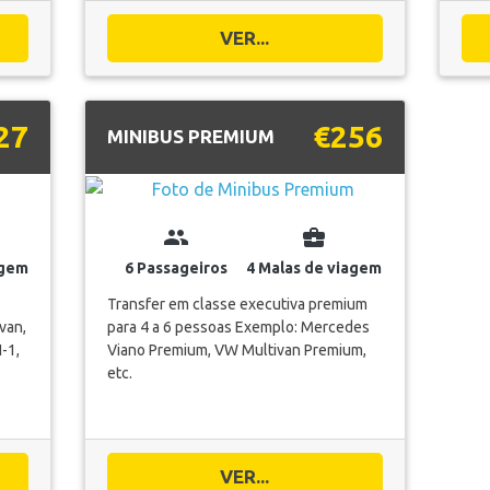
VER...
27
€256
MINIBUS PREMIUM
group
business_center
agem
6 Passageiros
4 Malas de viagem
Transfer em classe executiva premium
van,
para 4 a 6 pessoas Exemplo: Mercedes
-1,
Viano Premium, VW Multivan Premium,
etc.
VER...