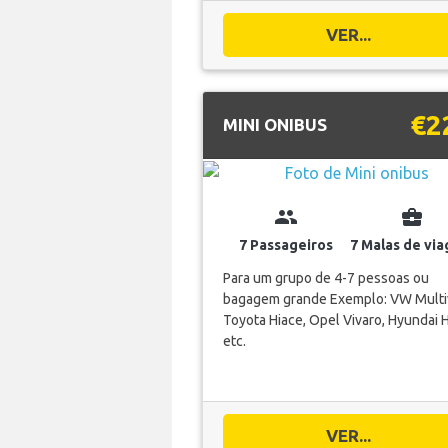
VER...
€2
MINI ONIBUS
group
business_center
7 Passageiros
7 Malas de vi
Para um grupo de 4-7 pessoas ou
bagagem grande Exemplo: VW Multi
Toyota Hiace, Opel Vivaro, Hyundai H
etc.
VER...