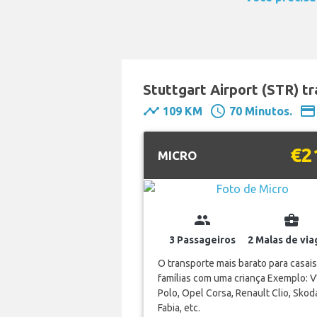
Stuttgart Airport (STR) t
timeline
schedule
payment
109 KM
70 Minutos.
€2
MICRO
group
business_center
3 Passageiros
2 Malas de vi
O transporte mais barato para casais
famílias com uma criança Exemplo: 
Polo, Opel Corsa, Renault Clio, Skod
Fabia, etc.