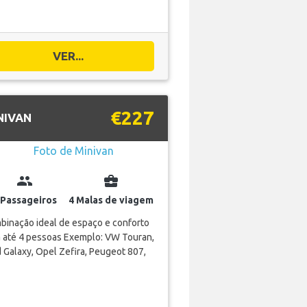
VER...
€227
NIVAN
group
business_center
 Passageiros
4 Malas de viagem
binação ideal de espaço e conforto
a até 4 pessoas Exemplo: VW Touran,
 Galaxy, Opel Zefira, Peugeot 807,