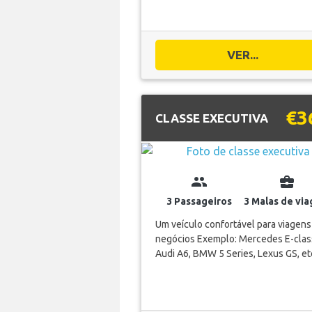
VER...
€3
CLASSE EXECUTIVA
group
business_center
3 Passageiros
3 Malas de vi
Um veículo confortável para viagens
negócios Exemplo: Mercedes E-clas
Audi A6, BMW 5 Series, Lexus GS, et