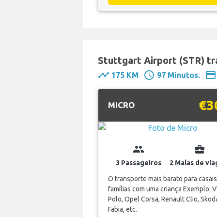
Stuttgart Airport (STR) t
timeline
schedule
payment
175 KM
97 Minutos.
€3
MICRO
group
business_center
3 Passageiros
2 Malas de vi
O transporte mais barato para casais
famílias com uma criança Exemplo: 
Polo, Opel Corsa, Renault Clio, Skod
Fabia, etc.