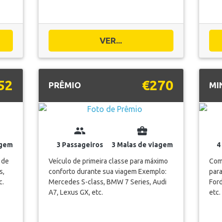
VER...
52
€270
PRÊMIO
MI
group
business_center
agem
3 Passageiros
3 Malas de viagem
4
 de
Veículo de primeira classe para máximo
Com
s,
conforto durante sua viagem Exemplo:
par
c.
Mercedes S-class, BMW 7 Series, Audi
Ford
A7, Lexus GX, etc.
etc.