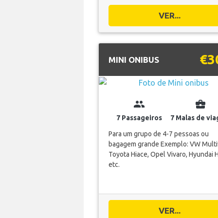
VER...
€3
MINI ONIBUS
group
business_center
7 Passageiros
7 Malas de vi
Para um grupo de 4-7 pessoas ou
bagagem grande Exemplo: VW Multi
Toyota Hiace, Opel Vivaro, Hyundai H
etc.
VER...