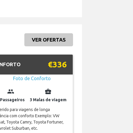
VER OFERTAS
€336
NFORTO
group
business_center
 Passageiros
3 Malas de viagem
rido para viagens de longa
tância com conforto Exemplo: VW
at, Toyota Camry, Toyota Fortuner,
rolet Suburban, etc.