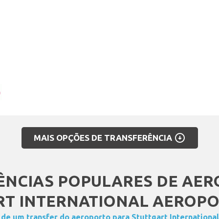
arrow_circle_down
MAIS OPÇÕES DE TRANSFERÊNCIA
ÊNCIAS POPULARES DE AER
T INTERNATIONAL AEROPO
 de um transfer do aeroporto para Stuttgart Internationa