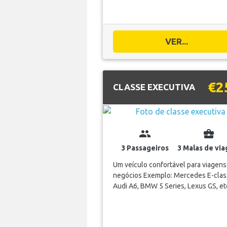
VER...
€2
CLASSE EXECUTIVA
group
business_center
3 Passageiros
3 Malas de vi
Um veículo confortável para viagens
negócios Exemplo: Mercedes E-clas
Audi A6, BMW 5 Series, Lexus GS, et