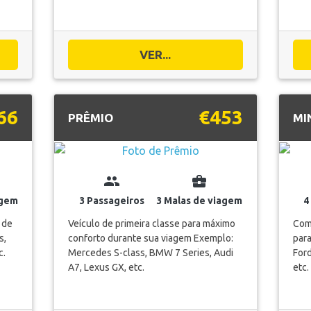
VER...
66
€453
PRÊMIO
MI
group
business_center
agem
3 Passageiros
3 Malas de viagem
4
 de
Veículo de primeira classe para máximo
Com
s,
conforto durante sua viagem Exemplo:
par
c.
Mercedes S-class, BMW 7 Series, Audi
Ford
A7, Lexus GX, etc.
etc.