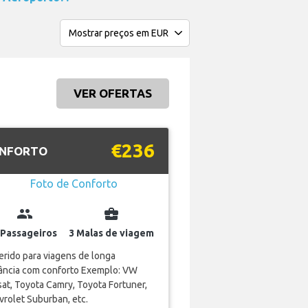
VER OFERTAS
€236
NFORTO
group
business_center
 Passageiros
3 Malas de viagem
rido para viagens de longa
tância com conforto Exemplo: VW
at, Toyota Camry, Toyota Fortuner,
rolet Suburban, etc.