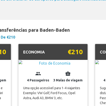
ransferências para Baden-Baden
De €210
10
€210
ECONOMIA
CO
group
business_center
agem
4 Passageiros
3 Malas de viagem
4
 e
Uma opção acessível para 1-4 viajantes
Suge
VW
Exemplo: VW Golf, Ford Focus, Opel
dis
a
Astra, Audi A3, BMW 3, etc.
Pass
Chev