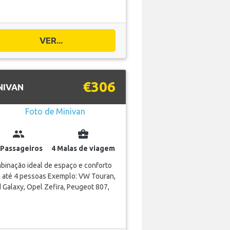
VER...
€306
NIVAN
group
business_center
 Passageiros
4 Malas de viagem
binação ideal de espaço e conforto
a até 4 pessoas Exemplo: VW Touran,
 Galaxy, Opel Zefira, Peugeot 807,