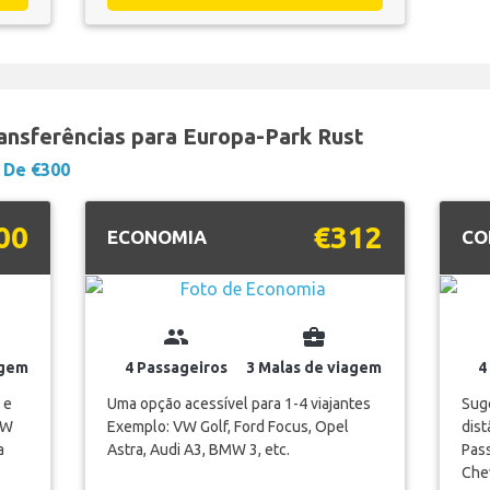
ransferências para Europa-Park Rust
De €300
00
€312
ECONOMIA
CO
group
business_center
agem
4 Passageiros
3 Malas de viagem
4
 e
Uma opção acessível para 1-4 viajantes
Suge
VW
Exemplo: VW Golf, Ford Focus, Opel
dis
a
Astra, Audi A3, BMW 3, etc.
Pass
Chev