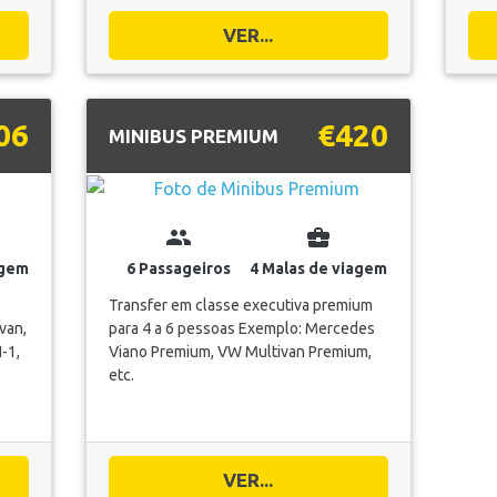
VER...
06
€420
MINIBUS PREMIUM
group
business_center
agem
6 Passageiros
4 Malas de viagem
Transfer em classe executiva premium
van,
para 4 a 6 pessoas Exemplo: Mercedes
-1,
Viano Premium, VW Multivan Premium,
etc.
VER...