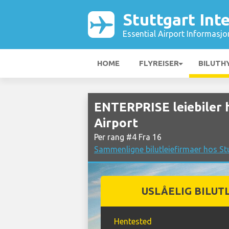
Stuttgart Int
Essential Airport Informasjo
HOME
FLYREISER
BILUTH
ENTERPRISE leiebiler 
Airport
Per rang #4 Fra 16
Sammenligne bilutleiefirmaer hos Stu
USLÅELIG BILUT
Hentested