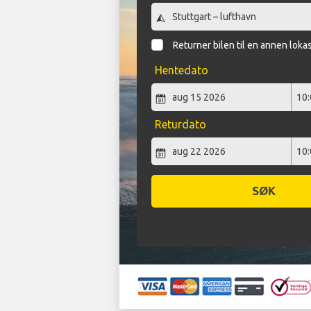
Returner bilen til en annen loka
Hentedato
Returdato
SØK