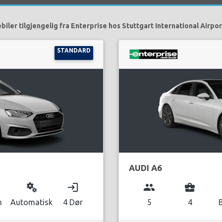
biler tilgjengelig fra Enterprise hos Stuttgart International Airpor
STANDARD
AUDI A6
miscellaneous_services
login
group
business_center
n
Automatisk
4 Dør
5
4