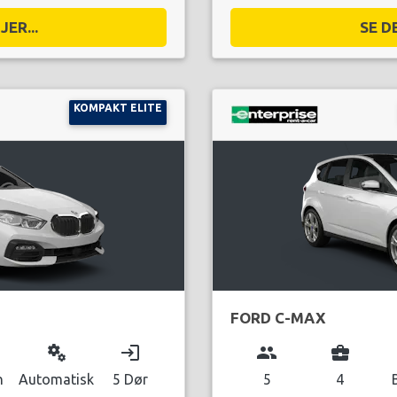
ER...
SE D
KOMPAKT ELITE
FORD C-MAX
miscellaneous_services
login
group
business_center
n
Automatisk
5 Dør
5
4