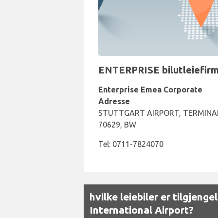
ENTERPRISE bilutleiefirma
Enterprise Emea Corporate
Adresse
STUTTGART AIRPORT, TERMINAL
70629, BW
Tel: 0711-7824070
hvilke leiebiler er tilgjeng
International Airport?