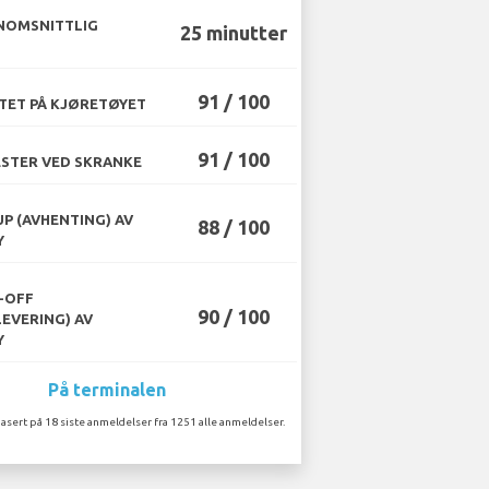
NOMSNITTLIG
25 minutter
91 / 100
TET PÅ KJØRETØYET
91 / 100
STER VED SKRANKE
UP (AVHENTING) AV
88 / 100
Y
-OFF
90 / 100
LEVERING) AV
Y
På terminalen
asert på 18 siste anmeldelser fra 1251 alle anmeldelser.