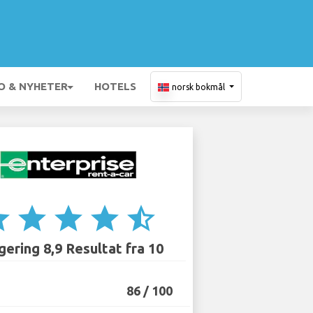
O & NYHETER
HOTELS
norsk bokmål
ar
star
star
star
star_half
ering 8,9 Resultat fra 10
86 / 100