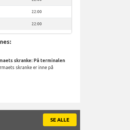
22:00
22:00
nnes:
rmaets skranke: På terminalen
irmaets skranke er inne på
SE ALLE