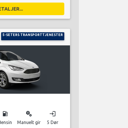
ETALJER...
5-SETERS TRANSPORTTJENESTER
local_gas_station
miscellaneous_services
login
Bensin
Manuelt gir
5 Dør