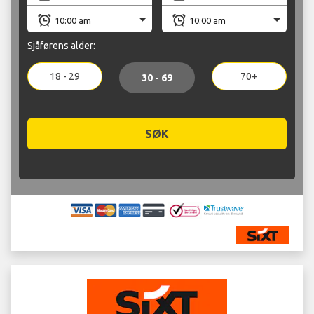
Sjåførens alder:
18 - 29
70+
30 - 69
SØK