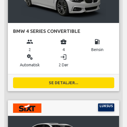
BMW 4 SERIES CONVERTIBLE
group
business_center
local_gas_station
2
4
Bensin
miscellaneous_services
login
Automatisk
2 Dør
SE DETALJER...
LUKSUS