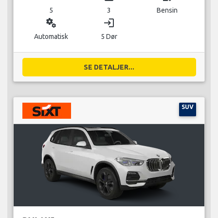
5
3
Bensin
miscellaneous_services
login
Automatisk
5 Dør
SE DETALJER...
SUV