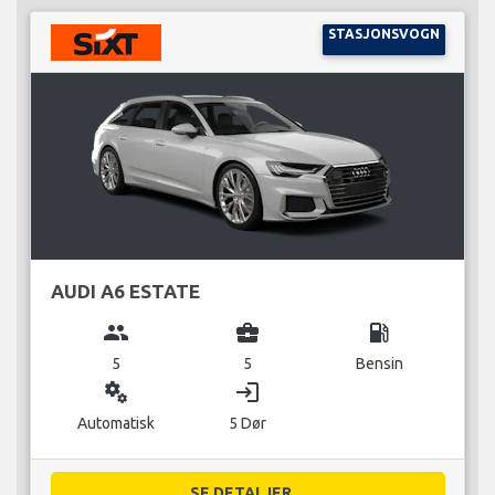
STASJONSVOGN
AUDI A6 ESTATE
group
business_center
local_gas_station
5
5
Bensin
miscellaneous_services
login
Automatisk
5 Dør
SE DETALJER...