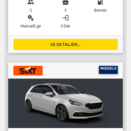
group
business_center
local_gas_station
5
3
Bensin
miscellaneous_services
login
Manuelt gir
5 Dør
SE DETALJER...
MIDDELS