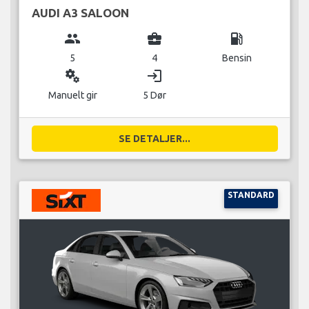
AUDI A3 SALOON
group
business_center
local_gas_station
5
4
Bensin
miscellaneous_services
login
Manuelt gir
5 Dør
SE DETALJER...
STANDARD