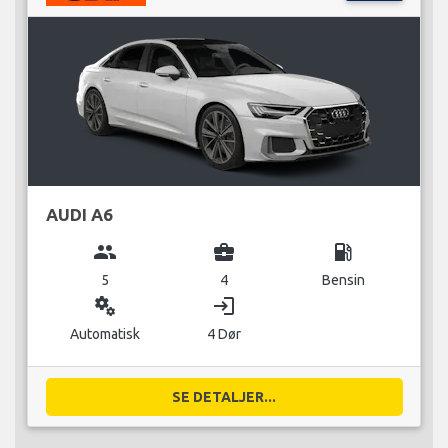
AUDI A6
group
business_center
local_gas_station
5
4
Bensin
miscellaneous_services
login
Automatisk
4 Dør
SE DETALJER...