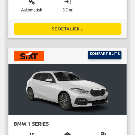
miscellaneous_services
login
Automatisk
5 Dør
SE DETALJER...
KOMPAKT ELITE
BMW 1 SERIES
group
business_center
local_gas_station