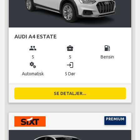
AUDI A4 ESTATE
group
business_center
local_gas_station
5
5
Bensin
miscellaneous_services
login
Automatisk
5 Dør
SE DETALJER...
PREMIUM