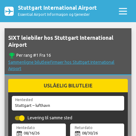
Stuttgart International Airport
Essential Airport Informasjon og tjenester
SIXT leiebiler hos Stuttgart International
Airport
emoji_events
Per rang #1 Fra 16
Sammenligne bilutleiefirmaer hos Stuttgart International
Airport
USLÅELIG BILUTLEIE
Hentested
Levering til samme sted
Hentedato
Returdato