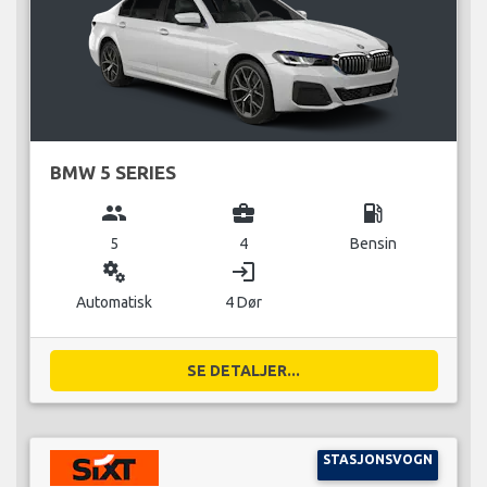
BMW 5 SERIES
group
business_center
local_gas_station
5
4
Bensin
miscellaneous_services
login
Automatisk
4 Dør
SE DETALJER...
STASJONSVOGN