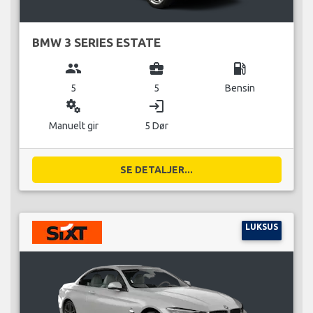
BMW 3 SERIES ESTATE
group
business_center
local_gas_station
5
5
Bensin
miscellaneous_services
login
Manuelt gir
5 Dør
SE DETALJER...
LUKSUS