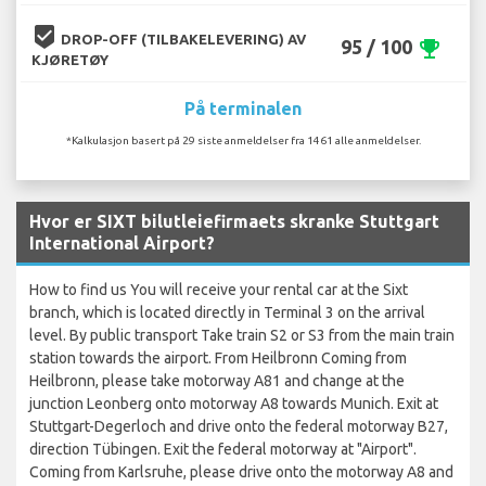
beenhere
DROP-OFF (TILBAKELEVERING) AV
95 / 100
emoji_events
KJØRETØY
På terminalen
*Kalkulasjon basert på 29 siste anmeldelser fra 1461 alle anmeldelser.
Hvor er SIXT bilutleiefirmaets skranke Stuttgart
International Airport?
How to find us You will receive your rental car at the Sixt
branch, which is located directly in Terminal 3 on the arrival
level. By public transport Take train S2 or S3 from the main train
station towards the airport. From Heilbronn Coming from
Heilbronn, please take motorway A81 and change at the
junction Leonberg onto motorway A8 towards Munich. Exit at
Stuttgart-Degerloch and drive onto the federal motorway B27,
direction Tübingen. Exit the federal motorway at "Airport".
Coming from Karlsruhe, please drive onto the motorway A8 and