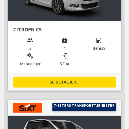
CITROEN C5
group
business_center
local_gas_station
5
4
Bensin
miscellaneous_services
login
Manuelt gir
5 Dør
SE DETALJER...
7-SETERS TRANSPORTTJENESTER