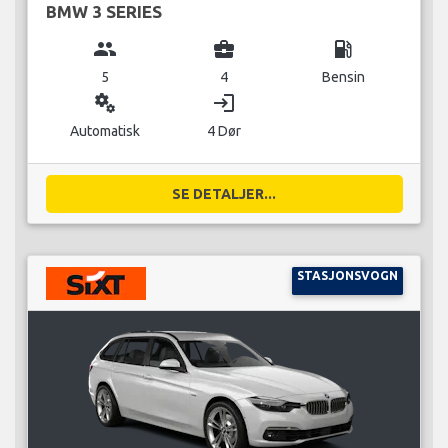
BMW 3 SERIES
group
business_center
local_gas_station
5
4
Bensin
miscellaneous_services
login
Automatisk
4 Dør
SE DETALJER...
STASJONSVOGN