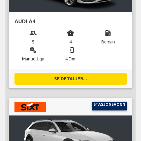
AUDI A4
group
business_center
local_gas_station
5
4
Bensin
miscellaneous_services
login
Manuelt gir
4 Dør
SE DETALJER...
STASJONSVOGN