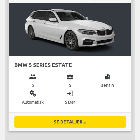
BMW 5 SERIES ESTATE
group
business_center
local_gas_station
5
5
Bensin
miscellaneous_services
login
Automatisk
5 Dør
SE DETALJER...