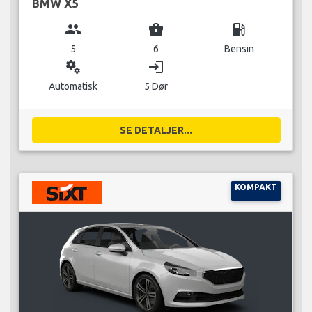
BMW X5
group
business_center
local_gas_station
5
6
Bensin
miscellaneous_services
login
Automatisk
5 Dør
SE DETALJER...
KOMPAKT