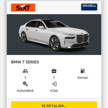
SPESIELL
BMW 7 SERIES
group
business_center
local_gas_station
5
3
Bensin
miscellaneous_services
login
Automatisk
4 Dør
SE DETALJER...