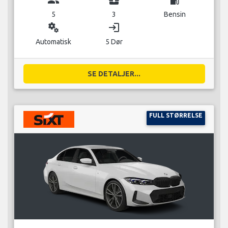
5
3
Bensin
miscellaneous_services
login
Automatisk
5 Dør
SE DETALJER...
FULL STØRRELSE