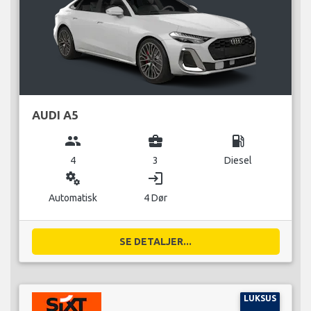
AUDI A5
group
business_center
local_gas_station
4
3
Diesel
miscellaneous_services
login
Automatisk
4 Dør
SE DETALJER...
LUKSUS