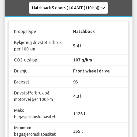
Kroppstype
Hatchback
Bykjøring drivstofforbruk
5.4 l
per 100 km
CO2-utslipp
107 g/km
Drivhjul
Front wheel drive
Brensel
95
Drivstofforbruk på
4.3 l
motorvei per 100 km
Maks
1125 l
bagasjeromskapasitet
Minimum
355 l
bagasjeromskapasitet