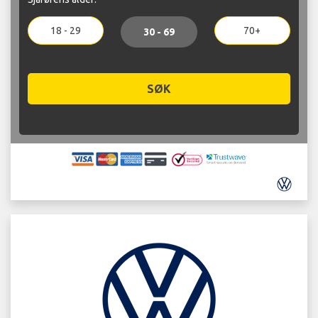
18 - 29
70+
30 - 69
SØK