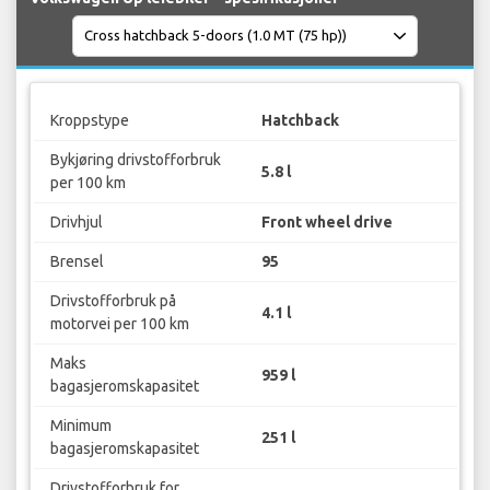
Kroppstype
Hatchback
Bykjøring drivstofforbruk
5.8 l
per 100 km
Drivhjul
Front wheel drive
Brensel
95
Drivstofforbruk på
4.1 l
motorvei per 100 km
Maks
959 l
bagasjeromskapasitet
Minimum
251 l
bagasjeromskapasitet
Drivstofforbruk for