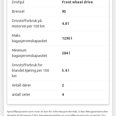
Drivhjul
Front wheel drive
Brensel
95
Drivstofforbruk på
4.8 l
motorvei per 100 km
Maks
1290 l
bagasjeromskapasitet
Minimum
284 l
bagasjeromskapasitet
Drivstofforbruk for
blandet kjøring per 100
5.4 l
km
Antall dører
2
antall seter
4
Spesifikasjonene som vises er kun for informasjonsformål, vi kan ikke garantere den
eksakte Volkswagen T-Roc kjøretøymodellen og spesifikasjonene du vil motta. For