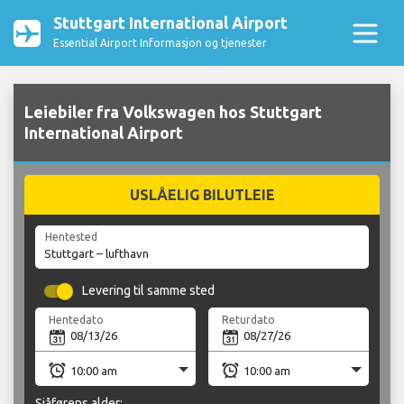
Stuttgart International Airport
Essential Airport Informasjon og tjenester
Leiebiler fra Volkswagen hos Stuttgart
International Airport
USLÅELIG BILUTLEIE
Hentested
Levering til samme sted
Hentedato
Returdato
Sjåførens alder: