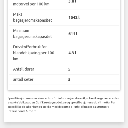
3.8 l
motorvei per 100 km
Maks
1642 l
bagasjeromskapasitet
Minimum
611 l
bagasjeromskapasitet
Drivstofforbruk for
blandet kjøring per 100
4.3 l
km
Antall dører
5
antall seter
5
Spesifikasjonene som vises er kun for informasjonsformål, vi kan ikke garantere den
eksakte Volkswagen Golf kjøretøymodellen og spesifikasjonene du vil motta. For
spesifikke detaljer bør du sjekke med det gitte bilutleiefirmaet på Stuttgart
International Airport.