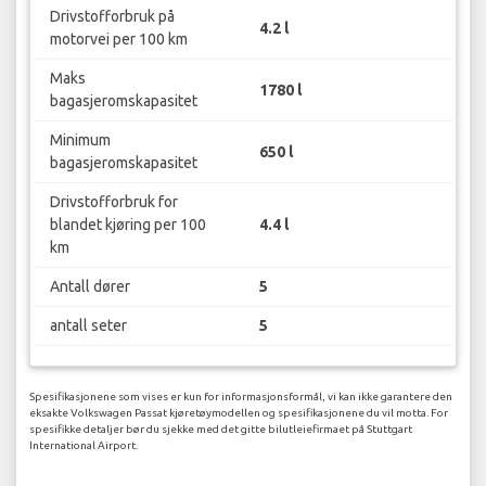
Drivstofforbruk på
4.2 l
motorvei per 100 km
Maks
1780 l
bagasjeromskapasitet
Minimum
650 l
bagasjeromskapasitet
Drivstofforbruk for
blandet kjøring per 100
4.4 l
km
Antall dører
5
antall seter
5
Spesifikasjonene som vises er kun for informasjonsformål, vi kan ikke garantere den
eksakte Volkswagen Passat kjøretøymodellen og spesifikasjonene du vil motta. For
spesifikke detaljer bør du sjekke med det gitte bilutleiefirmaet på Stuttgart
International Airport.