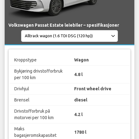
Volkswagen Passat Estate leiebiler – spesifikasjoner
Kroppstype
Wagon
Bykjøring drivstofforbruk
4.8 l
per 100 km
Drivhjul
Front wheel drive
Brensel
diesel
Drivstofforbruk på
4.2 l
motorvei per 100 km
Maks
1780 l
bagasjeromskapasitet