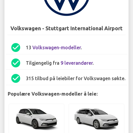
Volkswagen - Stuttgart International Airport
check_circle
13
Volkswagen-modeller
.
check_circle
Tilgjengelig fra
9 leverandører
.
check_circle
315 tilbud på leiebiler for Volkswagen søkte.
Populære Volkswagen-modeller å leie: