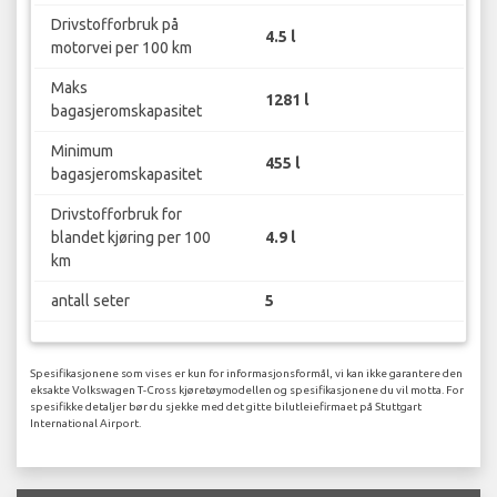
Drivstofforbruk på
4.5 l
motorvei per 100 km
Maks
1281 l
bagasjeromskapasitet
Minimum
455 l
bagasjeromskapasitet
Drivstofforbruk for
blandet kjøring per 100
4.9 l
km
antall seter
5
Spesifikasjonene som vises er kun for informasjonsformål, vi kan ikke garantere den
eksakte Volkswagen T-Cross kjøretøymodellen og spesifikasjonene du vil motta. For
spesifikke detaljer bør du sjekke med det gitte bilutleiefirmaet på Stuttgart
International Airport.