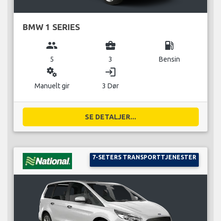
BMW 1 SERIES
group
business_center
local_gas_station
5
3
Bensin
miscellaneous_services
login
Manuelt gir
3 Dør
SE DETALJER...
7-SETERS TRANSPORTTJENESTER