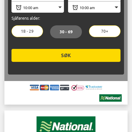
Sjåførens alder:
18 - 29
70+
30 - 69
SØK