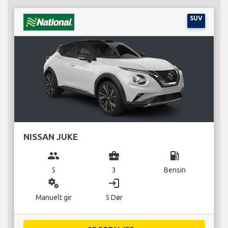
SUV
NISSAN JUKE
group
business_center
local_gas_station
5
3
Bensin
miscellaneous_services
login
Manuelt gir
5 Dør