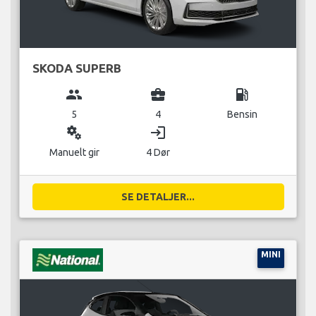
SKODA SUPERB
group
business_center
local_gas_station
5
4
Bensin
miscellaneous_services
login
Manuelt gir
4 Dør
SE DETALJER...
MINI