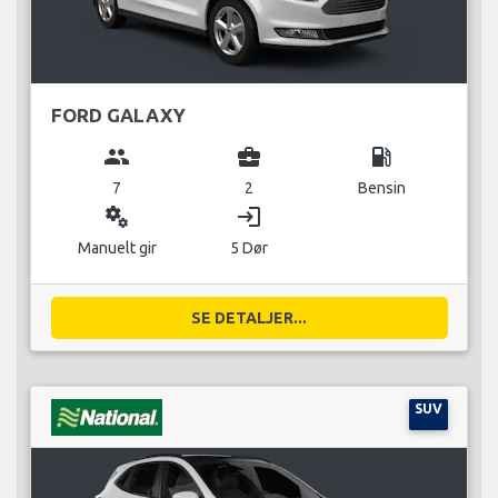
FORD GALAXY
group
business_center
local_gas_station
7
2
Bensin
miscellaneous_services
login
Manuelt gir
5 Dør
SE DETALJER...
SUV