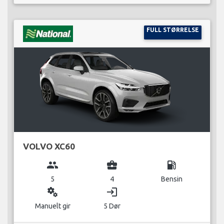
FULL STØRRELSE
VOLVO XC60
group
business_center
local_gas_station
5
4
Bensin
miscellaneous_services
login
Manuelt gir
5 Dør