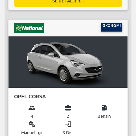
SE DETALJER...
ØKONOMI
OPEL CORSA
group
business_center
local_gas_station
4
2
Bensin
miscellaneous_services
login
Manuelt gir
3 Dør