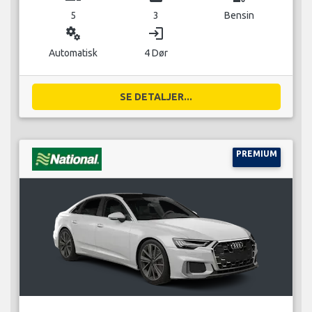
5
3
Bensin
miscellaneous_services
login
Automatisk
4 Dør
SE DETALJER...
PREMIUM