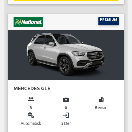
PREMIUM
MERCEDES GLE
group
business_center
local_gas_station
5
6
Bensin
miscellaneous_services
login
Automatisk
5 Dør