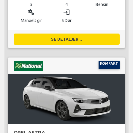
5
4
Bensin
miscellaneous_services
login
Manuelt gir
5 Dør
SE DETALJER...
KOMPAKT
OPEL ASTRA