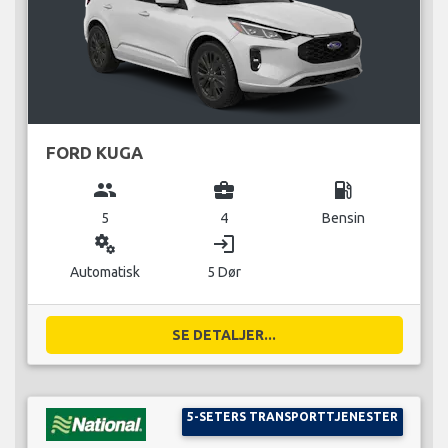
FORD KUGA
group
business_center
local_gas_station
5
4
Bensin
miscellaneous_services
login
Automatisk
5 Dør
SE DETALJER...
5-SETERS TRANSPORTTJENESTER