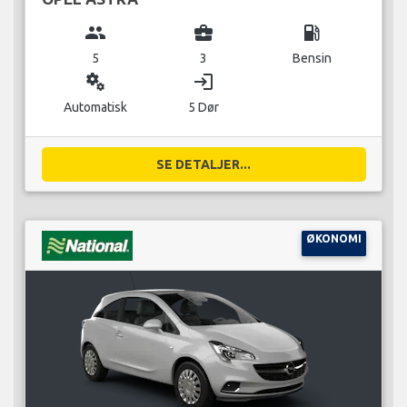
group
business_center
local_gas_station
5
3
Bensin
miscellaneous_services
login
Automatisk
5 Dør
SE DETALJER...
ØKONOMI