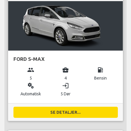
FORD S-MAX
group
business_center
local_gas_station
5
4
Bensin
miscellaneous_services
login
Automatisk
5 Dør
SE DETALJER...