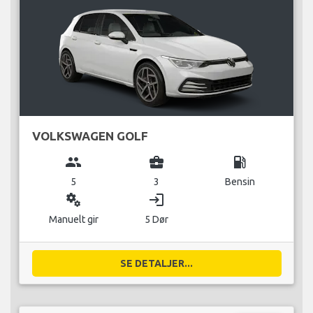
VOLKSWAGEN GOLF
group
business_center
local_gas_station
5
3
Bensin
miscellaneous_services
login
Manuelt gir
5 Dør
SE DETALJER...