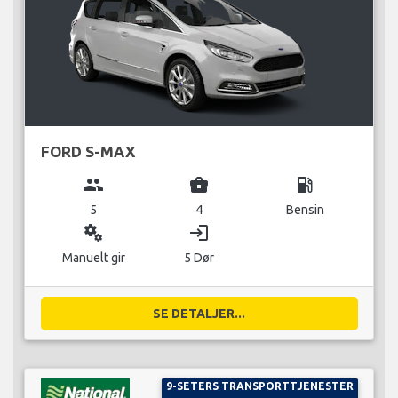
FORD S-MAX
group
business_center
local_gas_station
5
4
Bensin
miscellaneous_services
login
Manuelt gir
5 Dør
SE DETALJER...
9-SETERS TRANSPORTTJENESTER