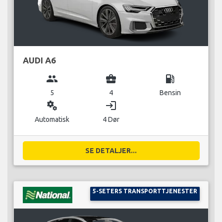
AUDI A6
group
business_center
local_gas_station
5
4
Bensin
miscellaneous_services
login
Automatisk
4 Dør
SE DETALJER...
5-SETERS TRANSPORTTJENESTER