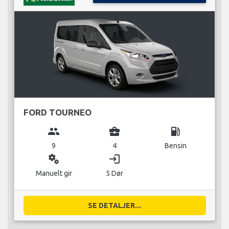
FORD TOURNEO
group
business_center
local_gas_station
9
4
Bensin
miscellaneous_services
login
Manuelt gir
5 Dør
SE DETALJER...