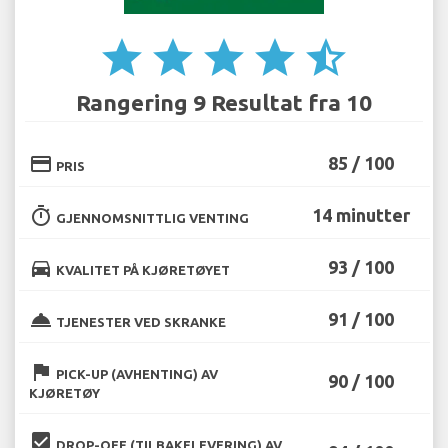
star
star
star
star
star_half
Rangering 9 Resultat fra 10
credit_card
85 / 100
PRIS
timer
14 minutter
GJENNOMSNITTLIG VENTING
directions_car
93 / 100
KVALITET PÅ KJØRETØYET
room_service
91 / 100
TJENESTER VED SKRANKE
flag
PICK-UP (AVHENTING) AV
90 / 100
KJØRETØY
beenhere
DROP-OFF (TILBAKELEVERING) AV