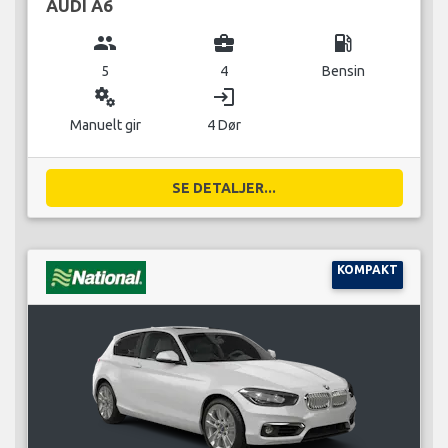
AUDI A6
group
business_center
local_gas_station
5
4
Bensin
miscellaneous_services
login
Manuelt gir
4 Dør
SE DETALJER...
KOMPAKT