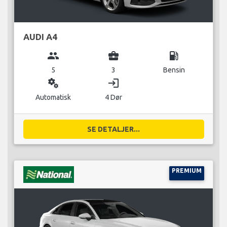
AUDI A4
group
business_center
local_gas_station
5
3
Bensin
miscellaneous_services
login
Automatisk
4 Dør
SE DETALJER...
PREMIUM