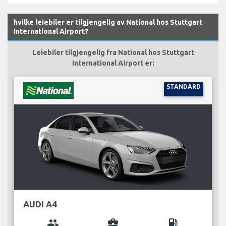
hvilke leiebiler er tilgjengelig av National hos Stuttgart
International Airport?
Leiebiler tilgjengelig fra National hos Stuttgart
International Airport er:
STANDARD
AUDI A4
group
business_center
local_gas_station