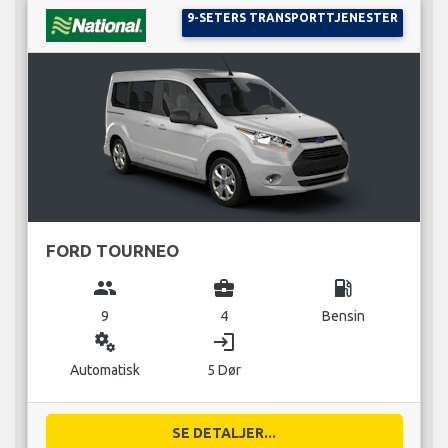
9-SETERS TRANSPORTTJENESTER
FORD TOURNEO
group
business_center
local_gas_station
9
4
Bensin
miscellaneous_services
login
Automatisk
5 Dør
SE DETALJER...