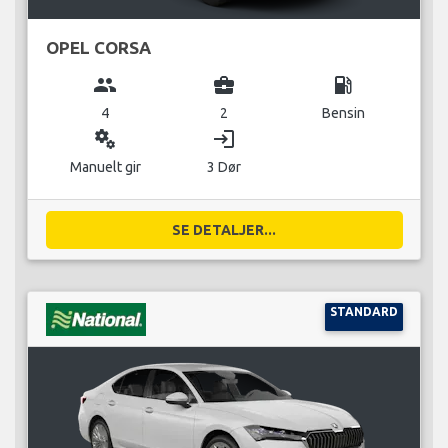
OPEL CORSA
group
business_center
local_gas_station
4
2
Bensin
miscellaneous_services
login
Manuelt gir
3 Dør
SE DETALJER...
STANDARD