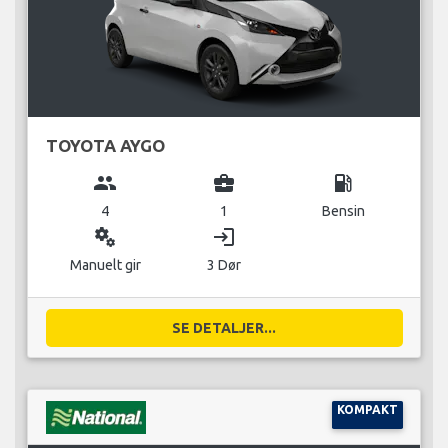
TOYOTA AYGO
group
business_center
local_gas_station
4
1
Bensin
miscellaneous_services
login
Manuelt gir
3 Dør
SE DETALJER...
KOMPAKT