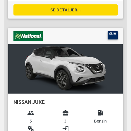
SE DETALJER...
SUV
NISSAN JUKE
group
business_center
local_gas_station
5
3
Bensin
miscellaneous_services
login