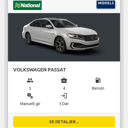
MIDDELS
VOLKSWAGEN PASSAT
group
business_center
local_gas_station
5
4
Bensin
miscellaneous_services
login
Manuelt gir
5 Dør
SE DETALJER...