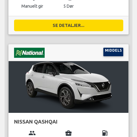
Manuelt gir
5 Dør
SE DETALJER...
MIDDELS
NISSAN QASHQAI
group
business_center
local_gas_station